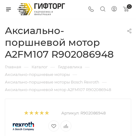
0
Аксиально-
поршневой мотор
A2FM107 R902086948
—
—
—
Главная
Каталог
Гидравлика
—
Аксиально-поршневые моторы
—
Аксиально-поршневые моторы Bosch Rexroth
Аксиально-поршневой мотор A2FM107 R902086948
Артикул:
R902086948